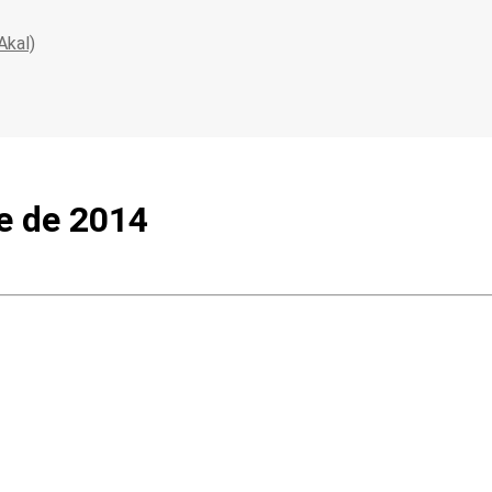
Akal)
e de 2014
ma en su nuevo libro la importancia de los nuevos medios de comu
mediática mafiosa para ocultar muchos …