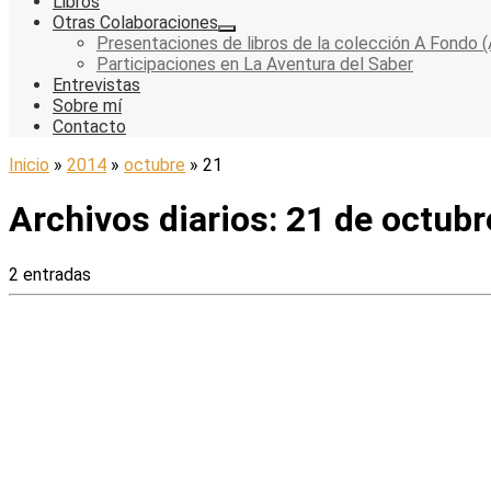
Libros
Otras Colaboraciones
Presentaciones de libros de la colección A Fondo (
Participaciones en La Aventura del Saber
Entrevistas
Sobre mí
Contacto
Inicio
»
2014
»
octubre
»
21
Archivos diarios:
21 de octubr
2 entradas
El periodista, especializado en política internacional, procla
Entrevistas
Pascual Serrano: “Existe una ‘omertà’ 
por
Pascual Serrano