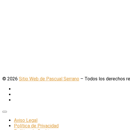
Cuba es una isla pobre y relativamente aislada. Queda a más de
compromiso de desplazar a cientos de médicos y enfermeros al
refrenar la propagación del virus.
Columnas
La impresionante contribución de Cuba e
por
Pascual Serrano
Publicada
21 de octubre de 2014
© 2026
Sitio Web de Pascual Serrano
–
Todos los derechos r
Aviso Legal
Política de Privacidad