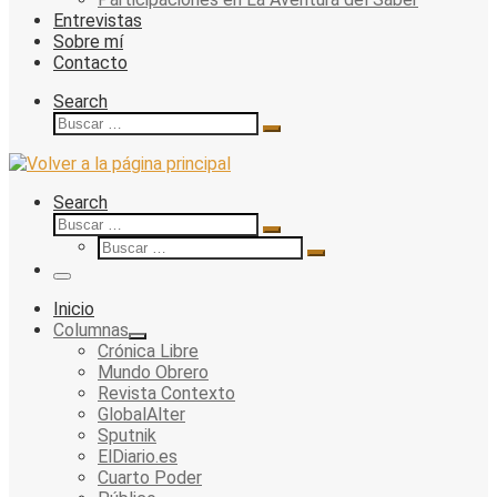
Entrevistas
Sobre mí
Contacto
Search
Buscar
Buscar
…
Search
Buscar
Buscar
Buscar
…
Buscar
…
Menu
Inicio
Columnas
Crónica Libre
Mundo Obrero
Revista Contexto
GlobalAlter
Sputnik
ElDiario.es
Cuarto Poder