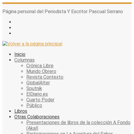
Skip
to
Página personal del Periodista Y Escritor Pascual Serrano
content
Inicio
Columnas
Crónica Libre
Mundo Obrero
Revista Contexto
GlobalAlter
Sputnik
ElDiario.es
Cuarto Poder
Público
Libros
Otras Colaboraciones
Presentaciones de libros de la colección A Fondo
(Akal)
Participaciones en La Aventura del Saber