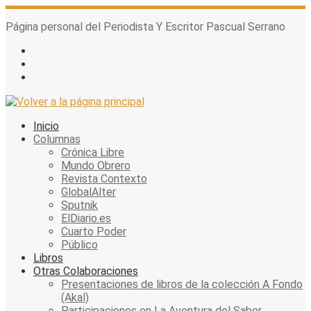
Skip
to
Página personal del Periodista Y Escritor Pascual Serrano
content
Inicio
Columnas
Crónica Libre
Mundo Obrero
Revista Contexto
GlobalAlter
Sputnik
ElDiario.es
Cuarto Poder
Público
Libros
Otras Colaboraciones
Presentaciones de libros de la colección A Fondo
(Akal)
Participaciones en La Aventura del Saber