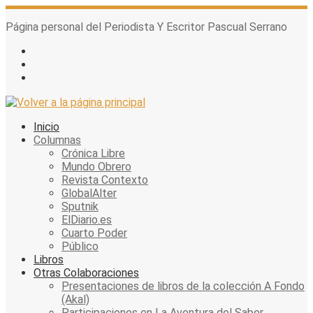
Skip
to
Página personal del Periodista Y Escritor Pascual Serrano
content
Inicio
Columnas
Crónica Libre
Mundo Obrero
Revista Contexto
GlobalAlter
Sputnik
ElDiario.es
Cuarto Poder
Público
Libros
Otras Colaboraciones
Presentaciones de libros de la colección A Fondo
(Akal)
Participaciones en La Aventura del Saber