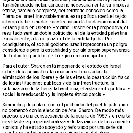
también puede incluir, aunque no necesariamente, su limpieza
étnica, parcial o completa, del territorio conocido como la
Tierra de Israel. Inevitablemene, esta política roerá el tejido
interno de la sociedad israelí y minará la fundación moral del
Estado judío en Oriente Próximo. Desde esta perspectiva, el
resultado será un doble politicidio: el de la entidad palestina
e igualmente, a largo plazo, el de la entidad judía. Por
consiguiente, el actual gobierno israelí representa un peligro
considerable para la estabilidad y par ala propia supervivencia
de todos los pueblos de la región en su conjunto.».
Para el autor, Sharon está imponiendo el estado de Israel
sobre «los asesinatos, las masacres localizadas, la
eliminación de los líderes y de las elites, la destrucción física
de las instituciones públicas y de la infraestructura, la
colonización de la tierra, la hambruna, el aislamiento político y
social, la reeducación y la limpieza étnica parcial».
Kimmerling deja claro que «el politicidio del pueblo palestino
no comenzó con la elección de Ariel Sharon. De modo más
preciso, es una consecuencia de la guerra de 1967 y en cierta
medida de la propia naturaleza y de las raíces del movimiento
sionista y ha estado apoyado y reforzado por una serie de
acontecimientos y procesos regionales y globales».