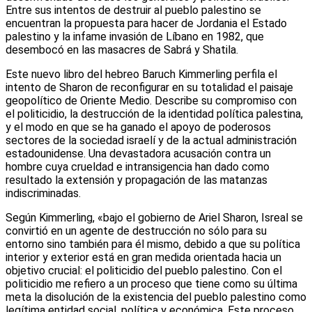
Entre sus intentos de destruir al pueblo palestino se
encuentran la propuesta para hacer de Jordania el Estado
palestino y la infame invasión de Líbano en 1982, que
desembocó en las masacres de Sabrá y Shatila.
Este nuevo libro del hebreo Baruch Kimmerling perfila el
intento de Sharon de reconfigurar en su totalidad el paisaje
geopolítico de Oriente Medio. Describe su compromiso con
el politicidio, la destrucción de la identidad política palestina,
y el modo en que se ha ganado el apoyo de poderosos
sectores de la sociedad israelí y de la actual administración
estadounidense. Una devastadora acusación contra un
hombre cuya crueldad e intransigencia han dado como
resultado la extensión y propagación de las matanzas
indiscriminadas.
Según Kimmerling, «bajo el gobierno de Ariel Sharon, Isreal se
convirtió en un agente de destrucción no sólo para su
entorno sino también para él mismo, debido a que su política
interior y exterior está en gran medida orientada hacia un
objetivo crucial: el politicidio del pueblo palestino. Con el
politicidio me refiero a un proceso que tiene como su última
meta la disolución de la existencia del pueblo palestino como
legítima entidad social, política y económica. Este proceso