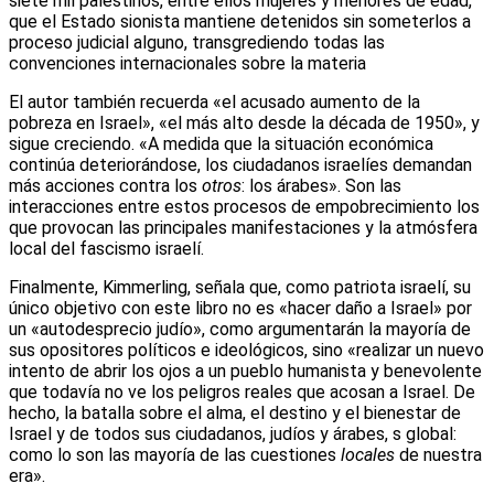
siete mil palestinos, entre ellos mujeres y menores de edad,
que el Estado sionista mantiene detenidos sin someterlos a
proceso judicial alguno, transgrediendo todas las
convenciones internacionales sobre la materia
El autor también recuerda «el acusado aumento de la
pobreza en Israel», «el más alto desde la década de 1950», y
sigue creciendo. «A medida que la situación económica
continúa deteriorándose, los ciudadanos israelíes demandan
más acciones contra los
otros
: los árabes». Son las
interacciones entre estos procesos de empobrecimiento los
que provocan las principales manifestaciones y la atmósfera
local del fascismo israelí.
Finalmente, Kimmerling, señala que, como patriota israelí, su
único objetivo con este libro no es «hacer daño a Israel» por
un «autodesprecio judío», como argumentarán la mayoría de
sus opositores políticos e ideológicos, sino «realizar un nuevo
intento de abrir los ojos a un pueblo humanista y benevolente
que todavía no ve los peligros reales que acosan a Israel. De
hecho, la batalla sobre el alma, el destino y el bienestar de
Israel y de todos sus ciudadanos, judíos y árabes, s global:
como lo son las mayoría de las cuestiones
locales
de nuestra
era».