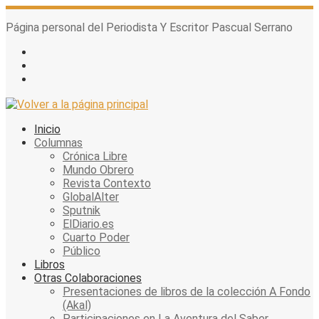
Skip
to
Página personal del Periodista Y Escritor Pascual Serrano
content
Inicio
Columnas
Crónica Libre
Mundo Obrero
Revista Contexto
GlobalAlter
Sputnik
ElDiario.es
Cuarto Poder
Público
Libros
Otras Colaboraciones
Presentaciones de libros de la colección A Fondo
(Akal)
Participaciones en La Aventura del Saber