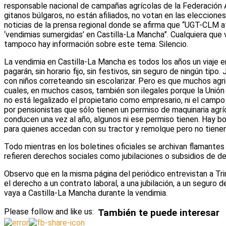
responsable nacional de campañas agrícolas de la Federación 
gitanos búlgaros, no están afiliados, no votan en las eleccione
noticias de la prensa regional donde se afirma que “UGT-CLM atri
‘vendimias sumergidas’ en Castilla-La Mancha”. Cualquiera que 
tampoco hay información sobre este tema. Silencio.
La vendimia en Castilla-La Mancha es todos los años un viaje en
pagarán, sin horario fijo, sin festivos, sin seguro de ningún ti
con niños correteando sin escolarizar. Pero es que muchos agric
cuales, en muchos casos, también son ilegales porque la Unión
no está legalizado el propietario como empresario, ni el cam
por pensionistas que sólo tienen un permiso de maquinaria agr
conducen una vez al año, algunos ni ese permiso tienen. Hay b
para quienes accedan con su tractor y remolque pero no tienen
Todo mientras en los boletines oficiales se archivan flamante
refieren derechos sociales como jubilaciones o subsidios de 
Observo que en la misma página del periódico entrevistan a Tri
el derecho a un contrato laboral, a una jubilación, a un seguro
vaya a Castilla-La Mancha durante la vendimia.
Please follow and like us:
También te puede interesar