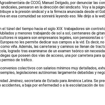
Agroalimentaria de CCOO, Manuel Delgado, por denunciar las con
s sindicales, pensaron en la dirección del sindicato. Voy a la pá
buye a la presión sindical y a la firmeza anunciada desde el Gobi
viva en esa comunidad se sonreirá leyendo eso. Me dirijo a la w
 el túnel del tiempo hacia el siglo XIX: trabajadores sin contrat
po. Jubilados y menores trabajando de sol a sol, centenares de gi
ultores ni siquiera son empresarios legales, son pensionistas o 
 Europea no les permite dedicar sus campos a la vid. Es decir, 
po como viña. Además, las carreteras y caminos se llenan de tr
ícola, logrado tras examinarse de un examen teórico sin necesid
odegas que poseen dos vías de acceso, una por carretera para qu
 permiso de tráfico.
s convenios colectivos con salarios mínimos muy detallados, exh
desempleo, legislaciones autónomas largamente debatidas y nego
nidad Jiménez, secretaria de Estado para América Latina. Se pre
 de accidentes, a baja por enfermedad o a la escolarización de lo