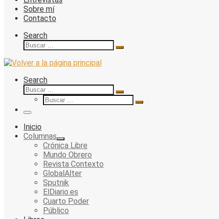
Sobre mí
Contacto
Search
Buscar
Buscar
…
Search
Buscar
Buscar
Buscar
…
Buscar
…
Menu
Inicio
Columnas
Crónica Libre
Mundo Obrero
Revista Contexto
GlobalAlter
Sputnik
ElDiario.es
Cuarto Poder
Público