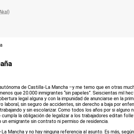
Akal)
ña
paña
autónoma de Castilla-La Mancha –y me temo que en otras muchas-
menos que 20.000 inmigrantes “sin papeles”. Seiscientas mil hec
cobertura legal alguna y con la impunidad de anunciarse en la pri
ro laboral, sin seguro de accidentes, sin derecho a baja por enfe
abajando y sin escolarizar. Como todos los años por si alguno no
e cumpla la obligación de legalizar a los trabajadores editan fol
rlo un emigrante sin contrato ni permiso de residencia.
La Mancha y no hay ninguna referencia al asunto. Es más, según s