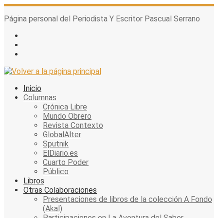
Skip
to
Página personal del Periodista Y Escritor Pascual Serrano
content
Inicio
Columnas
Crónica Libre
Mundo Obrero
Revista Contexto
GlobalAlter
Sputnik
ElDiario.es
Cuarto Poder
Público
Libros
Otras Colaboraciones
Presentaciones de libros de la colección A Fondo
(Akal)
Participaciones en La Aventura del Saber