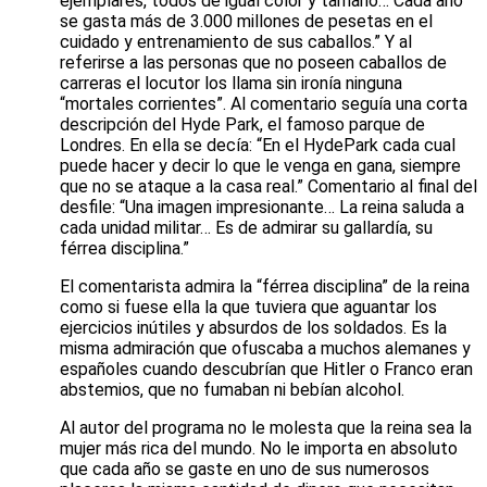
ejemplares, todos de igual color y tamaño… Cada año
se gasta más de 3.000 millones de pesetas en el
cuidado y entrenamiento de sus caballos.” Y al
referirse a las personas que no poseen caballos de
carreras el locutor los llama sin ironía ninguna
“mortales corrientes”. Al comentario seguía una corta
descripción del Hyde Park, el famoso parque de
Londres. En ella se decía: “En el HydePark cada cual
puede hacer y decir lo que le venga en gana, siempre
que no se ataque a la casa real.” Comentario al final del
desfile: “Una imagen impresionante… La reina saluda a
cada unidad militar… Es de admirar su gallardía, su
férrea disciplina.”
El comentarista admira la “férrea disciplina” de la reina
como si fuese ella la que tuviera que aguantar los
ejercicios inútiles y absurdos de los soldados. Es la
misma admiración que ofuscaba a muchos alemanes y
españoles cuando descubrían que Hitler o Franco eran
abstemios, que no fumaban ni bebían alcohol.
Al autor del programa no le molesta que la reina sea la
mujer más rica del mundo. No le importa en absoluto
que cada año se gaste en uno de sus numerosos