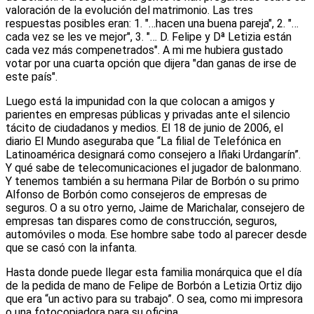
valoración de la evolución del matrimonio. Las tres
respuestas posibles eran: 1. "…hacen una buena pareja", 2. "…
cada vez se les ve mejor", 3. "… D. Felipe y Dª Letizia están
cada vez más compenetrados". A mi me hubiera gustado
votar por una cuarta opción que dijera "dan ganas de irse de
este país".
Luego está la impunidad con la que colocan a amigos y
parientes en empresas públicas y privadas ante el silencio
tácito de ciudadanos y medios. El 18 de junio de 2006, el
diario El Mundo aseguraba que “La filial de Telefónica en
Latinoamérica designará como consejero a Iñaki Urdangarín”.
Y qué sabe de telecomunicaciones el jugador de balonmano.
Y tenemos también a su hermana Pilar de Borbón o su primo
Alfonso de Borbón como consejeros de empresas de
seguros. O a su otro yerno, Jaime de Marichalar, consejero de
empresas tan dispares como de construcción, seguros,
automóviles o moda. Ese hombre sabe todo al parecer desde
que se casó con la infanta.
Hasta donde puede llegar esta familia monárquica que el día
de la pedida de mano de Felipe de Borbón a Letizia Ortiz dijo
que era “un activo para su trabajo”. O sea, como mi impresora
o una fotocopiadora para su oficina.