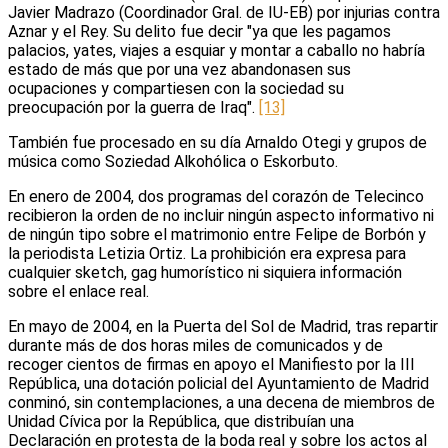
Javier Madrazo (Coordinador Gral. de IU-EB) por injurias contra
Aznar y el Rey. Su delito fue decir "ya que les pagamos
palacios, yates, viajes a esquiar y montar a caballo no habría
estado de más que por una vez abandonasen sus
ocupaciones y compartiesen con la sociedad su
preocupación por la guerra de Iraq".
[13]
También fue procesado en su día Arnaldo Otegi y grupos de
música como Soziedad Alkohólica o Eskorbuto.
En enero de 2004, dos programas del corazón de Telecinco
recibieron la orden de no incluir ningún aspecto informativo ni
de ningún tipo sobre el matrimonio entre Felipe de Borbón y
la periodista Letizia Ortiz. La prohibición era expresa para
cualquier sketch, gag humorístico ni siquiera información
sobre el enlace real.
En mayo de 2004, en la Puerta del Sol de Madrid, tras repartir
durante más de dos horas miles de comunicados y de
recoger cientos de firmas en apoyo el Manifiesto por la III
República, una dotación policial del Ayuntamiento de Madrid
conminó, sin contemplaciones, a una decena de miembros de
Unidad Cívica por la República, que distribuían una
Declaración en protesta de la boda real y sobre los actos al