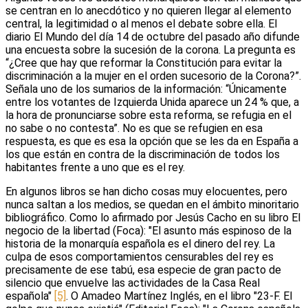
se centran en lo anecdótico y no quieren llegar al elemento
central, la legitimidad o al menos el debate sobre ella. El
diario El Mundo del día 14 de octubre del pasado año difunde
una encuesta sobre la sucesión de la corona. La pregunta es
“¿Cree que hay que reformar la Constitución para evitar la
discriminación a la mujer en el orden sucesorio de la Corona?”.
Señala uno de los sumarios de la información: “Únicamente
entre los votantes de Izquierda Unida aparece un 24 % que, a
la hora de pronunciarse sobre esta reforma, se refugia en el
no sabe o no contesta”. No es que se refugien en esa
respuesta, es que es esa la opción que se les da en España a
los que están en contra de la discriminación de todos los
habitantes frente a uno que es el rey.
En algunos libros se han dicho cosas muy elocuentes, pero
nunca saltan a los medios, se quedan en el ámbito minoritario
bibliográfico. Como lo afirmado por Jesús Cacho en su libro El
negocio de la libertad (Foca): "El asunto más espinoso de la
historia de la monarquía española es el dinero del rey. La
culpa de esos comportamientos censurables del rey es
precisamente de ese tabú, esa especie de gran pacto de
silencio que envuelve las actividades de la Casa Real
española"
[5]
. O Amadeo Martínez Inglés, en el libro "23-F. El