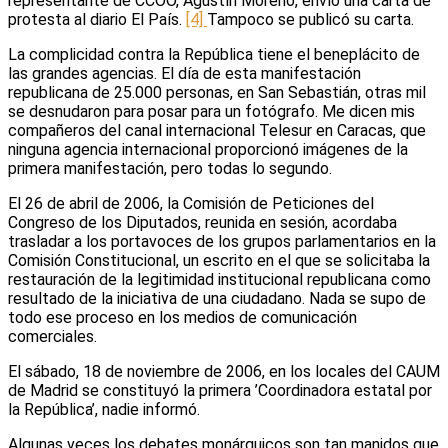
representante de CCOO, Agustín Moreno, envío una carta de
protesta al diario El País.
[4]
Tampoco se publicó su carta.
La complicidad contra la República tiene el beneplácito de
las grandes agencias. El día de esta manifestación
republicana de 25.000 personas, en San Sebastián, otras mil
se desnudaron para posar para un fotógrafo. Me dicen mis
compañeros del canal internacional Telesur en Caracas, que
ninguna agencia internacional proporcionó imágenes de la
primera manifestación, pero todas lo segundo.
El 26 de abril de 2006, la Comisión de Peticiones del
Congreso de los Diputados, reunida en sesión, acordaba
trasladar a los portavoces de los grupos parlamentarios en la
Comisión Constitucional, un escrito en el que se solicitaba la
restauración de la legitimidad institucional republicana como
resultado de la iniciativa de una ciudadano. Nada se supo de
todo ese proceso en los medios de comunicación
comerciales.
El sábado, 18 de noviembre de 2006, en los locales del CAUM
de Madrid se constituyó la primera ’Coordinadora estatal por
la República’, nadie informó.
Algunas veces los debates monárquicos son tan manidos que