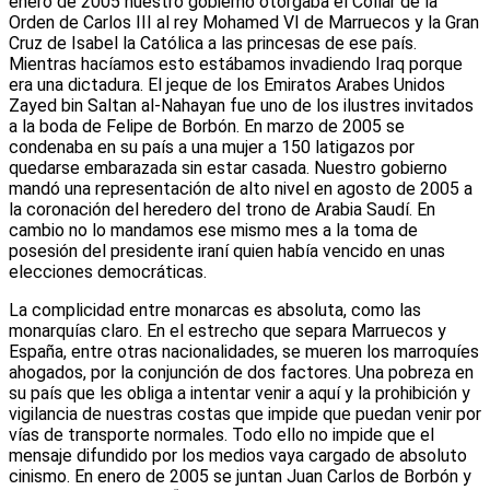
enero de 2005 nuestro gobierno otorgaba el Collar de la
Orden de Carlos III al rey Mohamed VI de Marruecos y la Gran
Cruz de Isabel la Católica a las princesas de ese país.
Mientras hacíamos esto estábamos invadiendo Iraq porque
era una dictadura. El jeque de los Emiratos Arabes Unidos
Zayed bin Saltan al-Nahayan fue uno de los ilustres invitados
a la boda de Felipe de Borbón. En marzo de 2005 se
condenaba en su país a una mujer a 150 latigazos por
quedarse embarazada sin estar casada. Nuestro gobierno
mandó una representación de alto nivel en agosto de 2005 a
la coronación del heredero del trono de Arabia Saudí. En
cambio no lo mandamos ese mismo mes a la toma de
posesión del presidente iraní quien había vencido en unas
elecciones democráticas.
La complicidad entre monarcas es absoluta, como las
monarquías claro. En el estrecho que separa Marruecos y
España, entre otras nacionalidades, se mueren los marroquíes
ahogados, por la conjunción de dos factores. Una pobreza en
su país que les obliga a intentar venir a aquí y la prohibición y
vigilancia de nuestras costas que impide que puedan venir por
vías de transporte normales. Todo ello no impide que el
mensaje difundido por los medios vaya cargado de absoluto
cinismo. En enero de 2005 se juntan Juan Carlos de Borbón y