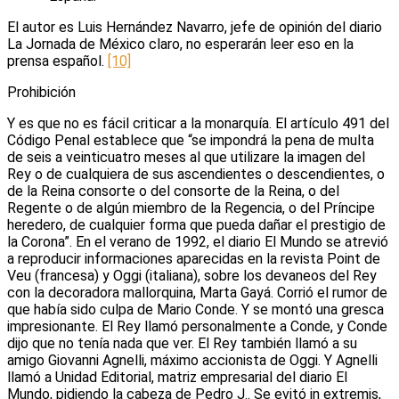
El autor es Luis Hernández Navarro, jefe de opinión del diario
La Jornada de México claro, no esperarán leer eso en la
prensa español.
[10]
Prohibición
Y es que no es fácil criticar a la monarquía. El artículo 491 del
Código Penal establece que “se impondrá la pena de multa
de seis a veinticuatro meses al que utilizare la imagen del
Rey o de cualquiera de sus ascendientes o descendientes, o
de la Reina consorte o del consorte de la Reina, o del
Regente o de algún miembro de la Regencia, o del Príncipe
heredero, de cualquier forma que pueda dañar el prestigio de
la Corona”. En el verano de 1992, el diario El Mundo se atrevió
a reproducir informaciones aparecidas en la revista Point de
Veu (francesa) y Oggi (italiana), sobre los devaneos del Rey
con la decoradora mallorquina, Marta Gayá. Corrió el rumor de
que había sido culpa de Mario Conde. Y se montó una gresca
impresionante. El Rey llamó personalmente a Conde, y Conde
dijo que no tenía nada que ver. El Rey también llamó a su
amigo Giovanni Agnelli, máximo accionista de Oggi. Y Agnelli
llamó a Unidad Editorial, matriz empresarial del diario El
Mundo, pidiendo la cabeza de Pedro J.. Se evitó in extremis,