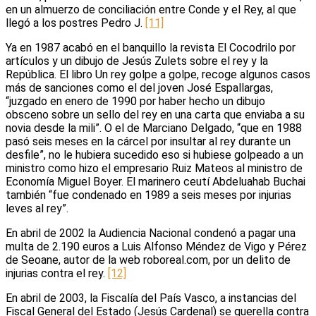
en un almuerzo de conciliación entre Conde y el Rey, al que
llegó a los postres Pedro J.
[11]
Ya en 1987 acabó en el banquillo la revista El Cocodrilo por
artículos y un dibujo de Jesús Zulets sobre el rey y la
República. El libro Un rey golpe a golpe, recoge algunos casos
más de sanciones como el del joven José Espallargas,
“juzgado en enero de 1990 por haber hecho un dibujo
obsceno sobre un sello del rey en una carta que enviaba a su
novia desde la mili”. O el de Marciano Delgado, “que en 1988
pasó seis meses en la cárcel por insultar al rey durante un
desfile”, no le hubiera sucedido eso si hubiese golpeado a un
ministro como hizo el empresario Ruiz Mateos al ministro de
Economía Miguel Boyer. El marinero ceutí Abdeluahab Buchai
también “fue condenado en 1989 a seis meses por injurias
leves al rey”.
En abril de 2002 la Audiencia Nacional condenó a pagar una
multa de 2.190 euros a Luis Alfonso Méndez de Vigo y Pérez
de Seoane, autor de la web roboreal.com, por un delito de
injurias contra el rey.
[12]
En abril de 2003, la Fiscalía del País Vasco, a instancias del
Fiscal General del Estado (Jesús Cardenal) se querella contra