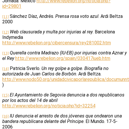
Jornada. México
http://www.rebelion.org/noticia.php?
id=29801
Sánchez Díaz, Andrés.
Prensa rosa voto azul
. Ardi Beltza
[11]
2000
Web clausurada y multa por injurias al rey
. Barcelona
[12]
Indymedia
http://www.rebelion.org/cibercensura/rey281002.htm
Querella contra Madrazo (IU-EB) por injurias contra Aznar y
[13]
el Rey
http://www.rebelion.org/spain/030417iueb.htm
Patricia Sverlo.
Un rey golpe a golpe. Biografía no
[14]
autorizada de Juan Carlos de Borbón
.
Ardi Beltza.
http://www.nodo50.org/unidadcivicaporlarepublica/documu
)
El Ayuntamiento de Segovia denuncia a dos republicanos
[15]
por los actos del 14 de abril
http://www.rebelion.org/noticia.php?id=32254
IU denuncia el arresto de dos jóvenes que ondearon una
[16]
bandera republicana delante del Príncipe
. El Mundo. 17-5-
2006