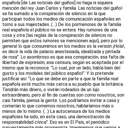
española [de Las noticias del guiños] no haga ni siquiera
mención del rey Juan Carlos y familia. Las noticias del guiñol
se ha sumado a la conspiración de silencio en la que
participan todos los medios de comunicación españoles en
torno a sus majestades. (…) De los pormenores de la familia
real española el público no se entera. Hay rumores de una
cosa y otra (las reglas de la conspiración de silencio no
permiten que estos rumores se mencionen aquí), pero por lo
general lo que consumimos en los medios es la versión ¡Hola!,
es decir la vida de palacio anestesiada, idealizada y pintada
de rosa”. Lo asombroso es que esa conspiración, esa falta de
libertad de expresión, esa censura, según es aceptada por el
mismo que la reconoce: “Lo cual, por un lado, habla bien del
gusto y los modales del público español”. Y lo pretende
justificar así: “Lo que se debe en parte a que la familia real
española esté mucho más cerca a su pueblo que la británica.
Tendrán más dinero, o vivirán rodeados de un lujo
extraordinario, pero al fin de cuentas son como nosotros, son
casi familia, piensa la gente. Los podríamos invitar a casa y
comerían lo que comemos nosotros, hablaríamos más o
menos de lo mismo. (…) La autocensura de los medios
españoles ha sido, en este caso, una demostración de
responsabilidad cívica”. Eso es en El País, el periódico
supuestamente más progresista. Imaginemos que vamos a