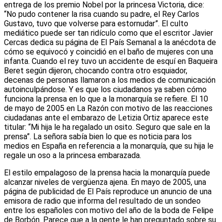
entrega de los premio Nobel por la princesa Victoria, dice:
“No pudo contener la risa cuando su padre, el Rey Carlos
Gustavo, tuvo que volverse para estornudar”. El culto
mediático puede ser tan ridículo como que el escritor Javier
Cercas dedica su página de El País Semanal a la anécdota de
cómo se equivocó y coincidió en el baño de mujeres con una
infanta. Cuando el rey tuvo un accidente de esquí en Baqueira
Beret según dijeron, chocando contra otro esquiador,
decenas de personas llamaron a los medios de comunicación
autoinculpándose. Y es que los ciudadanos ya saben cómo
funciona la prensa en lo que a la monarquía se refiere. El 10
de mayo de 2005 en La Razón con motivo de las reacciones
ciudadanas ante el embarazo de Letizia Ortiz aparece este
titular: “Mi hija le ha regalado un osito. Seguro que sale en la
prensa”. La señora sabía bien lo que es noticia para los
medios en España en referencia a la monarquía, que su hija le
regale un oso a la princesa embarazada.
El estilo empalagoso de la prensa hacia la monarquía puede
alcanzar niveles de vergüenza ajena. En mayo de 2005, una
página de publicidad de El País reproduce un anuncio de una
emisora de radio que informa del resultado de un sondeo
entre los españoles con motivo del año de la boda de Felipe
de Borbón. Parece que a la gente le han preguntado sobre su