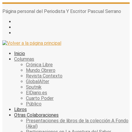
Skip
to
Página personal del Periodista Y Escritor Pascual Serrano
content
Inicio
Columnas
Crónica Libre
Mundo Obrero
Revista Contexto
GlobalAlter
Sputnik
ElDiario.es
Cuarto Poder
Público
Libros
Otras Colaboraciones
Presentaciones de libros de la colección A Fondo
(Akal)
Participaciones en La Aventura del Saber