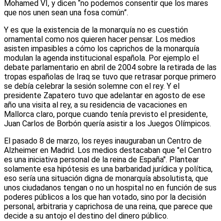
Mohamed VI, y dicen “no podemos consentir que los mares
que nos unen sean una fosa común”.
Y es que la existencia de la monarquía no es cuestión
ornamental como nos quieren hacer pensar. Los medios
asisten impasibles a cómo los caprichos de la monarquía
modulan la agenda institucional española. Por ejemplo el
debate parlamentario en abril de 2004 sobre la retirada de las
tropas españolas de Iraq se tuvo que retrasar porque primero
se debía celebrar la sesión solemne con el rey. Y el
presidente Zapatero tuvo que adelantar en agosto de ese
año una visita al rey, a su residencia de vacaciones en
Mallorca claro, porque cuando tenía previsto el presidente,
Juan Carlos de Borbón quería asistir a los Juegos Olímpicos.
El pasado 8 de marzo, los reyes inauguraban un Centro de
Alzheimer en Madrid. Los medios destacaban que "el Centro
es una iniciativa personal de la reina de España". Plantear
solamente esa hipótesis es una barbaridad jurídica y política,
eso sería una situación digna de monarquía absolutista, que
unos ciudadanos tengan o no un hospital no en función de sus
poderes públicos a los que han votado, sino por la decisión
personal, arbitraria y caprichosa de una reina, que parece que
decide a su antojo el destino del dinero público.