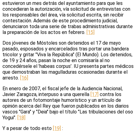
estuvieron un mes detrás del ayuntamiento para que les
concedieran la autorización, vía solicitud de entrevistas con
los responsables del área, vía solicitud escrita, sin recibir
contestación. Además de este procedimiento judicial,
denunciaron toda una serie de trabas administrativas durante
la preparación de los actos en febrero.
[15]
Dos jóvenes de Móstoles son detenidos el 17 de mayo
pasado, esposados y encarcelados tras portar una bandera
tricolor y gritar "Viva la República" (El Mundo). Los detenidos,
de 19 y 24 años, pasan la noche en comisaría al no
concedérsele el ’habeas corpus’. IU presenta partes médicos
que demostraban las magulladuras ocasionadas durante el
arresto.
[16]
En enero de 2007, el fiscal jefe de la Audiencia Nacional,
Javier Zaragoza, interpuso a una querella
[17]
contra los
autores de un fotomontaje humorístico y un artículo de
opinión acerca del Rey que fueron publicados en los diarios
vascos "Gara" y "Deia" bajo el título "Las tribulaciones del oso
Yogui".
[18]
Y a pesar de todo esto
[19]
: