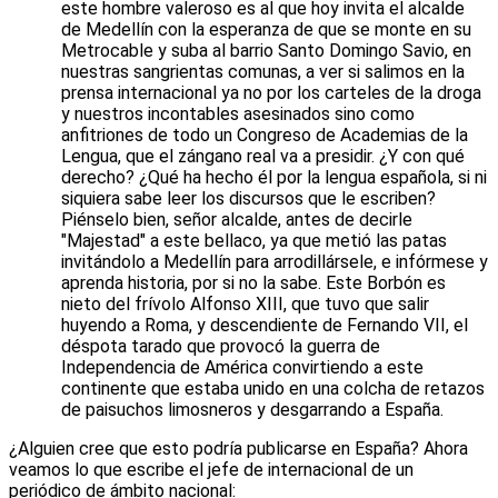
este hombre valeroso es al que hoy invita el alcalde
de Medellín con la esperanza de que se monte en su
Metrocable y suba al barrio Santo Domingo Savio, en
nuestras sangrientas comunas, a ver si salimos en la
prensa internacional ya no por los carteles de la droga
y nuestros incontables asesinados sino como
anfitriones de todo un Congreso de Academias de la
Lengua, que el zángano real va a presidir. ¿Y con qué
derecho? ¿Qué ha hecho él por la lengua española, si ni
siquiera sabe leer los discursos que le escriben?
Piénselo bien, señor alcalde, antes de decirle
"Majestad" a este bellaco, ya que metió las patas
invitándolo a Medellín para arrodillársele, e infórmese y
aprenda historia, por si no la sabe. Este Borbón es
nieto del frívolo Alfonso XIII, que tuvo que salir
huyendo a Roma, y descendiente de Fernando VII, el
déspota tarado que provocó la guerra de
Independencia de América convirtiendo a este
continente que estaba unido en una colcha de retazos
de paisuchos limosneros y desgarrando a España.
¿Alguien cree que esto podría publicarse en España? Ahora
veamos lo que escribe el jefe de internacional de un
periódico de ámbito nacional: