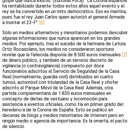
golpe que nunca existió" (Editorial Foca): "La Corona española
ha rentabilizado durante todos estos años aquel evento y el
rey se ha convertido en un mito democrático. Eso es mentira,
pues fue el rey Juan Carlos quien autorizó al general Armada
a montar el 23-F".
[6]
Sólo en medios alternativos y minoritarios podemos descubrir
algunas informaciones que nunca aparecen en los grandes
medios. Por ejemplo, tras el suicidio de la hermana de Letizia
Ortiz Rocasolano, los medios no consideraron oportuno
revelar que la fallecida disponía de 8.500 euros mensuales
[7]
de dinero público, y también de un servicio discreto de
vigilancia (o contravigilancia) compuesto por doce
funcionarios adscritos al Servicio de Seguridad de la Casa
Real (normalmente, guardia civil) distribuidos en cuatro
turnos, automóvil con titularidad de la Casa Real y chofer
adscrito al Parque Móvil de la Casa Real. Además, otra
partida complementaria de 1.830 euros mensuales en
concepto de dietas de vestuario y locomoción para
asistencia a eventos oficiales, como tía en primer grado del
heredero/a de la Corona de España. Esto se publicó en
decenas de blogs y medios minoritarios de Internet pero en
ningún medio o agencia de importancia. Es la omertá, el pacto
de silencio.