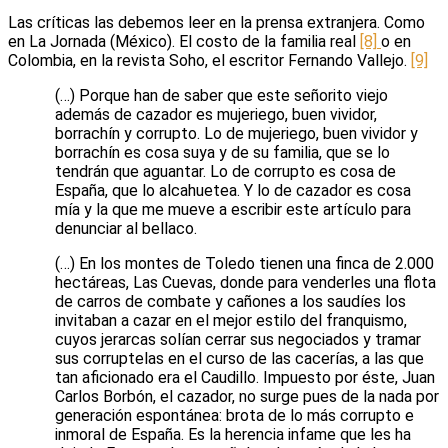
Las críticas las debemos leer en la prensa extranjera. Como
en La Jornada (México). El costo de la familia real
[8]
o en
Colombia, en la revista Soho, el escritor Fernando Vallejo.
[9]
(…) Porque han de saber que este señorito viejo
además de cazador es mujeriego, buen vividor,
borrachín y corrupto. Lo de mujeriego, buen vividor y
borrachín es cosa suya y de su familia, que se lo
tendrán que aguantar. Lo de corrupto es cosa de
España, que lo alcahuetea. Y lo de cazador es cosa
mía y la que me mueve a escribir este artículo para
denunciar al bellaco.
(…) En los montes de Toledo tienen una finca de 2.000
hectáreas, Las Cuevas, donde para venderles una flota
de carros de combate y cañones a los saudíes los
invitaban a cazar en el mejor estilo del franquismo,
cuyos jerarcas solían cerrar sus negociados y tramar
sus corruptelas en el curso de las cacerías, a las que
tan aficionado era el Caudillo. Impuesto por éste, Juan
Carlos Borbón, el cazador, no surge pues de la nada por
generación espontánea: brota de lo más corrupto e
inmoral de España. Es la herencia infame que les ha