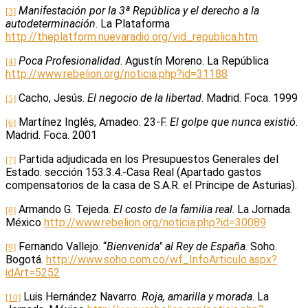
Manifestación por la 3ª República y el derecho a la
[3]
autodeterminación
. La Plataforma
http://theplatform.nuevaradio.org/vid_republica.htm
Poca Profesionalidad
. Agustín Moreno. La República
[4]
http://www.rebelion.org/noticia.php?id=31188
Cacho, Jesús.
El negocio de la libertad
. Madrid. Foca. 1999
[5]
Martínez Inglés, Amadeo. 23-F.
El golpe que nunca existió
.
[6]
Madrid. Foca. 2001
Partida adjudicada en los Presupuestos Generales del
[7]
Estado. sección 153.3.4.-Casa Real (Apartado gastos
compensatorios de la casa de S.A.R. el Príncipe de Asturias).
Armando G. Tejeda.
El costo de la familia real
. La Jornada.
[8]
México
http://www.rebelion.org/noticia.php?id=30089
Fernando Vallejo. “
Bienvenida" al Rey de España
.
Soho
.
[9]
Bogotá.
http://www.soho.com.co/wf_InfoArticulo.aspx?
idArt=5252
Luis Hernández Navarro.
Roja, amarilla y morada
. La
[10]