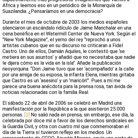
Africa y leemos eso en un periódico de la Monarquía de
Suazilandia. ¿Pensaríamos en una democracia?
Durante el mes de octubre de 2003 los medios españoles
silenciaron un escándalo ridículo de Jaime Marichalar en una
cena benéfica en el Watermill Center de Nueva York. Según el
"New York Magazine", el yerno del rey "reprochó a unos
artistas cubanos que en su discurso no criticaran a Fidel
Castro. Uno de ellos, Damián Aquiles, le contestó que ‘se
metiera en sus asuntos’ y añadió que no necesitaba que nadie
le dijera cómo es la vida en la isla". Añade la publicación
neoyorquina: “Don Jaime tuvo que ser ‘acompañado’ a la calle
por una amiga de su esposa, la infanta Elena, mientras gritaba
que Castro es un ‘asesino’ y un ‘maricón’”. Pues a mí me
parece una buena anécdota para la prensa rosa, tan ávida de
noticias relacionadas con la familia Real.
El sábado 22 de abril de 2006 se celebró en Madrid una
manifestación por la República a la que asistieron 25.000
personas.
[3]
No salió nada en prensa, sin embargo, ese día, la
celebrada por doce mil a favor de los derechos sindicales en
la Guardia Civil, y otra con cuatro mil que conmemoraban el
día de la Tierra sí tuvieron reflejo en los medios. Un