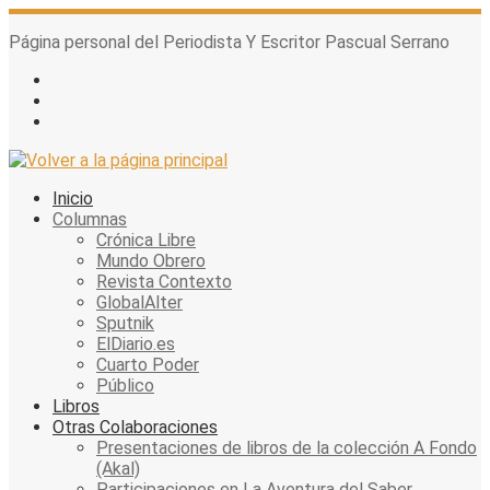
Skip
to
Página personal del Periodista Y Escritor Pascual Serrano
content
Inicio
Columnas
Crónica Libre
Mundo Obrero
Revista Contexto
GlobalAlter
Sputnik
ElDiario.es
Cuarto Poder
Público
Libros
Otras Colaboraciones
Presentaciones de libros de la colección A Fondo
(Akal)
Participaciones en La Aventura del Saber