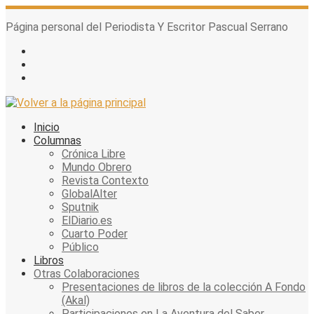
Skip
to
Página personal del Periodista Y Escritor Pascual Serrano
content
Inicio
Columnas
Crónica Libre
Mundo Obrero
Revista Contexto
GlobalAlter
Sputnik
ElDiario.es
Cuarto Poder
Público
Libros
Otras Colaboraciones
Presentaciones de libros de la colección A Fondo
(Akal)
Participaciones en La Aventura del Saber