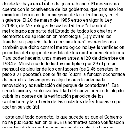
donde las haya en el robo de guante blanco. El mecanismo
cuenta con la connivencia de los gobiernos, que para eso los
ministros terminan de consejeros de las eléctricas, y es el
siguiente. El 20 de marzo de 1985 entró en vigor la Ley
3/1985, de Metrología, la cual establece “el control
metrológico por parte del Estado de todos los objetos y
elementos de aplicación en metrología, (…) y evitar los
fraudes en perjuicio de los consumidores”, especificando
también que dicho control metrológico incluye la verificación
periódica del equipo de medida de los contadores eléctricos.
Para poder hacerlo, unos meses antes, el 20 de diciembre de
1984 el Ministerio de Industria multiplicó por 29 el precio
mensual de alquiler de los contadores (de 2,45 pesetas lo
pasó a 71 pesetas), con el fin de “cubrir la función económica
de permitir a las empresas alquiladoras la adecuada
renovación y actualización del parque de contadores”. Esa
sería la única y exclusiva finalidad del nuevo precio de alquiler:
cubrir los costes de la verificación periódica de los
contadores y la retirada de las unidades defectuosas o que
agoten su vida útil.
Hasta aquí todo correcto, lo que sucede es que el Gobierno
no ha publicado aún en el BOE la normativa sobre verificación
periódica de los contadores en nuestro país. No hay por