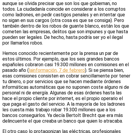
aunque se olvida precisar que son los que gobiernan, no
todos. La ciudadanía coincide en considerar a los corruptos
como ladrones, en pedir castigos penales y en intentar que
no sigan en sus cargos (otra cosa es que se consiga). Pero
también dentro de los robos de guante blanco, están los que
cometen las empresas, delitos que son impunes y que hasta
pueden ser legales. De hecho, hasta podría ser yo el ilegal
por llamarlos robos.
Hemos conocido recientemente por la prensa un par de
estos últimos. Por ejemplo, que los seis grandes bancos
españoles cobraron casi 19.300 millones en comisiones en el
pasado año (
lainformación, 7 de febrero
). Si se piensa bien,
esas comisiones consisten en cobrar sencillamente por tener
tu dinero, o por servicios que se hacen mediante órdenes
informáticas automáticas que no suponen coste alguno ni de
personal ni de energía. Algunas de esas órdenes hasta las
hace el propio cliente por internet, es el propio operario el
que paga el gasto del servicio. A la mayoría de los ladrones
les cuesta más trabajo robar 19.300 millones que a los
bancos conseguirlos. Ya decía Bertolt Brecht que era más
delincuente el que creaba un banco que quien lo atracaba.
El otro caso lo protagonizan las eléctricas, profesionales