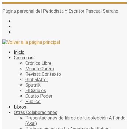
Skip
to
Página personal del Periodista Y Escritor Pascual Serrano
content
Inicio
Columnas
Crónica Libre
Mundo Obrero
Revista Contexto
GlobalAlter
Sputnik
ElDiario.es
Cuarto Poder
Público
Libros
Otras Colaboraciones
Presentaciones de libros de la colección A Fondo
(Akal)
Participaciones en La Aventura del Saber