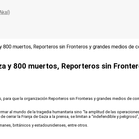
Akal)
y 800 muertos, Reporteros sin Fronteros y grandes medios de c
za y 800 muertos, Reporteros sin Front
os, para que la organización Reporteros sin Fronteras y grandes medios de c
ar al mundo de la tragedia humanitaria sino “la amplitud de las operaciones 
 de cerrar la Franja de Gaza a la prensa, se limitan a “indefendible y peligroso”
anes, británicos y estadounidenses, entre otros.