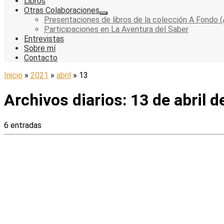
Libros
Otras Colaboraciones
Presentaciones de libros de la colección A Fondo (
Participaciones en La Aventura del Saber
Entrevistas
Sobre mí
Contacto
Inicio
»
2021
»
abril
»
13
Archivos diarios:
13 de abril 
6 entradas
En este libro se plantean el
conflicto entre sociedades, el pa
un islamismo opresor y una determinada izquierda cómplice.
Columnas
Presentación del libro de la colección A