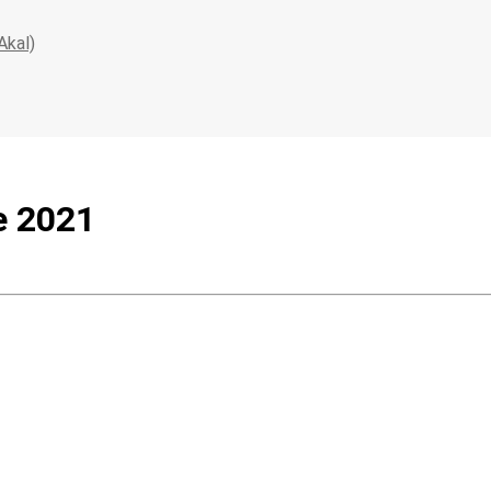
Akal)
de 2021
triarcado de la religión y la defensa valiente de una autora
q
 Fondo, de Akal …