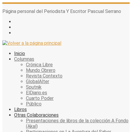
Skip
to
Página personal del Periodista Y Escritor Pascual Serrano
content
Inicio
Columnas
Crónica Libre
Mundo Obrero
Revista Contexto
GlobalAlter
Sputnik
ElDiario.es
Cuarto Poder
Público
Libros
Otras Colaboraciones
Presentaciones de libros de la colección A Fondo
(Akal)
Participaciones en La Aventura del Saber