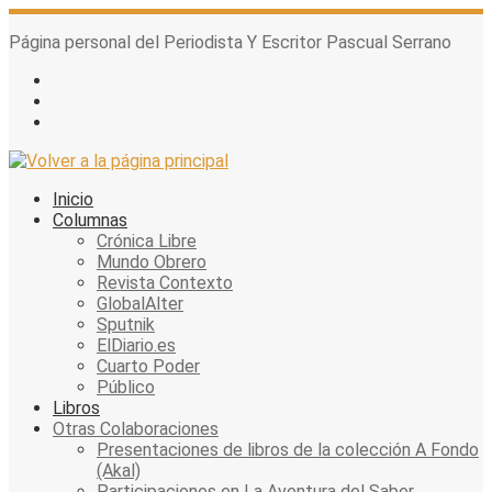
Skip
to
Página personal del Periodista Y Escritor Pascual Serrano
content
Inicio
Columnas
Crónica Libre
Mundo Obrero
Revista Contexto
GlobalAlter
Sputnik
ElDiario.es
Cuarto Poder
Público
Libros
Otras Colaboraciones
Presentaciones de libros de la colección A Fondo
(Akal)
Participaciones en La Aventura del Saber