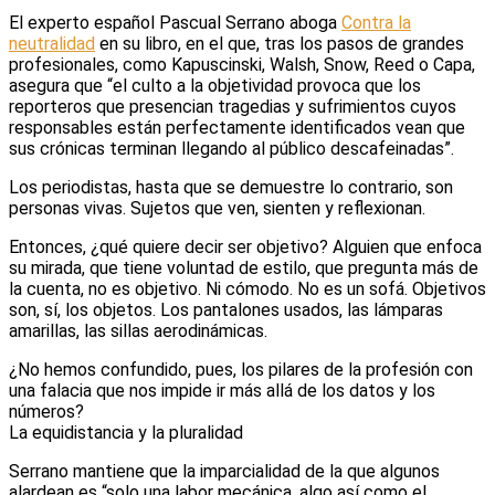
El experto español Pascual Serrano aboga
Contra la
neutralidad
en su libro, en el que, tras los pasos de grandes
profesionales, como Kapuscinski, Walsh, Snow, Reed o Capa,
asegura que “el culto a la objetividad provoca que los
reporteros que presencian tragedias y sufrimientos cuyos
responsables están perfectamente identificados vean que
sus crónicas terminan llegando al público descafeinadas”.
Los periodistas, hasta que se demuestre lo contrario, son
personas vivas. Sujetos que ven, sienten y reflexionan.
Entonces, ¿qué quiere decir ser objetivo? Alguien que enfoca
su mirada, que tiene voluntad de estilo, que pregunta más de
la cuenta, no es objetivo. Ni cómodo. No es un sofá. Objetivos
son, sí, los objetos. Los pantalones usados, las lámparas
amarillas, las sillas aerodinámicas.
¿No hemos confundido, pues, los pilares de la profesión con
una falacia que nos impide ir más allá de los datos y los
números?
La equidistancia y la pluralidad
Serrano mantiene que la imparcialidad de la que algunos
alardean es “solo una labor mecánica, algo así como el