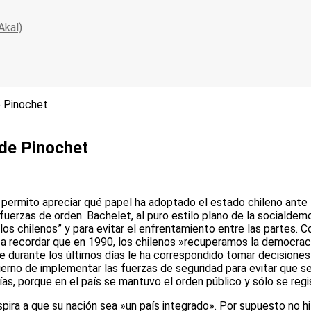
Akal)
e Pinochet
 de Pinochet
permito apreciar qué papel ha adoptado el estado chileno ante la
s fuerzas de orden. Bachelet, al puro estilo plano de la socialde
os chilenos” y para evitar el enfrentamiento entre las partes. C
ió a recordar que en 1990, los chilenos »recuperamos la democrac
que durante los últimos días le ha correspondido tomar decision
ierno de implementar las fuerzas de seguridad para evitar que se
as, porque en el país se mantuvo el orden público y sólo se reg
spira a que su nación sea »un país integrado». Por supuesto no hi