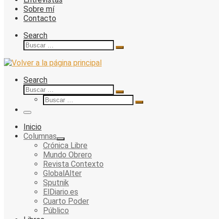
Sobre mí
Contacto
Search
Buscar
Buscar
…
Search
Buscar
Buscar
Buscar
…
Buscar
…
Menu
Inicio
Columnas
Crónica Libre
Mundo Obrero
Revista Contexto
GlobalAlter
Sputnik
ElDiario.es
Cuarto Poder
Público