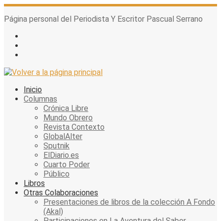
Skip
to
Página personal del Periodista Y Escritor Pascual Serrano
content
Inicio
Columnas
Crónica Libre
Mundo Obrero
Revista Contexto
GlobalAlter
Sputnik
ElDiario.es
Cuarto Poder
Público
Libros
Otras Colaboraciones
Presentaciones de libros de la colección A Fondo
(Akal)
Participaciones en La Aventura del Saber