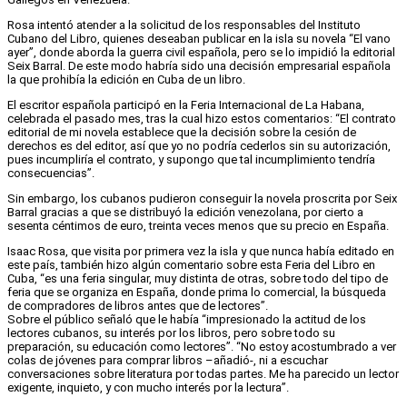
Rosa intentó atender a la solicitud de los responsables del Instituto
Cubano del Libro, quienes deseaban publicar en la isla su novela “El vano
ayer”, donde aborda la guerra civil española, pero se lo impidió la editorial
Seix Barral. De este modo habría sido una decisión empresarial española
la que prohibía la edición en Cuba de un libro.
El escritor española participó en la Feria Internacional de La Habana,
celebrada el pasado mes, tras la cual hizo estos comentarios: “El contrato
editorial de mi novela establece que la decisión sobre la cesión de
derechos es del editor, así que yo no podría cederlos sin su autorización,
pues incumpliría el contrato, y supongo que tal incumplimiento tendría
consecuencias”.
Sin embargo, los cubanos pudieron conseguir la novela proscrita por Seix
Barral gracias a que se distribuyó la edición venezolana, por cierto a
sesenta céntimos de euro, treinta veces menos que su precio en España.
Isaac Rosa, que visita por primera vez la isla y que nunca había editado en
este país, también hizo algún comentario sobre esta Feria del Libro en
Cuba, “es una feria singular, muy distinta de otras, sobre todo del tipo de
feria que se organiza en España, donde prima lo comercial, la búsqueda
de compradores de libros antes que de lectores”.
Sobre el público señaló que le había “impresionado la actitud de los
lectores cubanos, su interés por los libros, pero sobre todo su
preparación, su educación como lectores”. “No estoy acostumbrado a ver
colas de jóvenes para comprar libros –añadió-, ni a escuchar
conversaciones sobre literatura por todas partes. Me ha parecido un lector
exigente, inquieto, y con mucho interés por la lectura”.