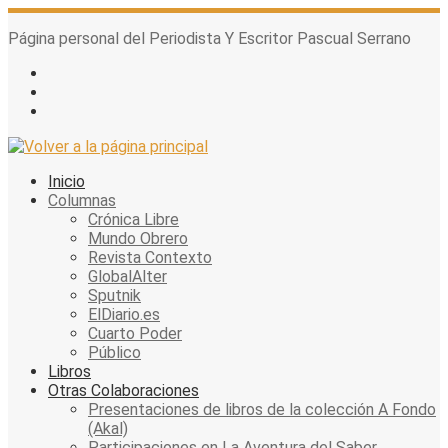
Skip
to
Página personal del Periodista Y Escritor Pascual Serrano
content
Inicio
Columnas
Crónica Libre
Mundo Obrero
Revista Contexto
GlobalAlter
Sputnik
ElDiario.es
Cuarto Poder
Público
Libros
Otras Colaboraciones
Presentaciones de libros de la colección A Fondo
(Akal)
Participaciones en La Aventura del Saber