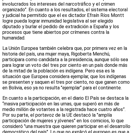
involucrados los intereses del narcotráfico y el crimen
organizado”. En cuanto a los resultados, el sistema electoral
y judicial ha permitido que el ex dictador Efraín Ríos Montt
logre pueda lograr inmunidad legislativa al ser elegido
diputado y burlar el pedido de extradición a España y los
procesos que tiene abiertos por crímenes contra la
humanidad.
La Unión Europea también celebra que, por primera vez en la
historia del país, una mujer maya, Rigoberta Menchú,
participara como candidata a la presidencia, aunque sólo sea
para lograr un voto del tres por ciento en un país donde más
de la mitad de la población es indígena. Pero esa es la
situación que Europea considera ejemplar, que los indígenas
se presenten y saquen el tres por ciento, no que ganen como
en Bolivia, eso ya no resulta "ejemplar" para el continente.
En cuanto a la participación, en el diario El País se destaca la
“masiva participación en las urnas, que superó en más de
medio millón de votantes a la registrada hace cuatro años”.
Por su parte, el portavoz de la UE destacó la "amplía
participación de mujeres y jóvenes" en los comicios, lo que
consideró "una muestra que quieren participar en el desarrollo
democrático del país". Lo que no explicó el europeo es que a